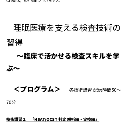
Credits）の申請は行いません
睡眠医療を支える検査技術の
習得
～臨床で活かせる検査スキルを学
ぶ
～
＜プログラム＞
各技術講習 配信時間50～
70分
技術講習１ 「HSAT/OCST 判定 解析編・実技編
」