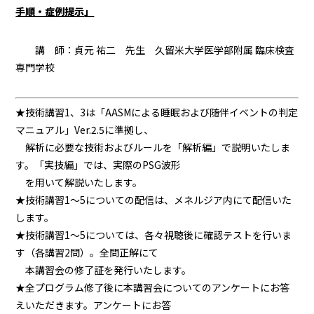
手順・症例提示
」
講 師：貞元 祐二 先生 久留米大学医学部附属 臨床検査
専門学校
★技術講習1、3は「AASMによる睡眠および随伴イベントの判定
マニュアル」Ver.2.5に準拠し、
解析に必要な技術およびルールを「解析編」で説明いたしま
す。「実技編」では、実際のPSG波形
を用いて解説いたします。
★技術講習1～5についての配信は、メネルジア内にて配信いた
します。
★技術講習1～5については、各
々視聴後
に確認テストを行いま
す（各講習2問）。全問正解にて
本講習会の修了証を発行いたします。
★全プログラム修了後に本講習会についてのアンケートにお答
えいただきます。アンケートにお答