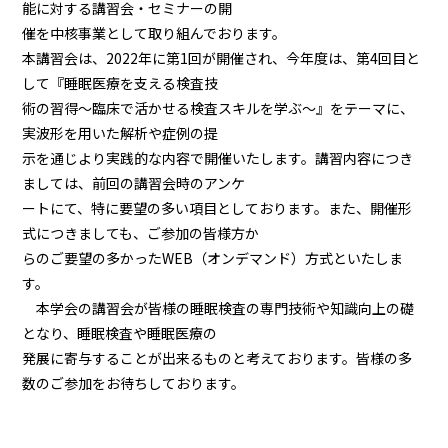
能に対する講習会・セミナーの開
催を中核事業として取り組んでおります。
本講習会は、2022年に第1回が開催され、今年度は、第4回目と
して『睡眠医療を支える検査技
術の習得〜臨床で活かせる検査スキルを学ぶ〜』をテーマに、
実波形を用いた解析や症例の提
示を通じより実践的な内容で開催いたします。講習内容につき
ましては、前回の講習会時のアンケ
ートにて、特に要望の多い項目としております。また、開催形
式につきましても、ご参加の皆様方か
らのご要望の多かったWEB（オンデマンド）方式といたしま
す。
本学会の講習会が皆様の睡眠検査の専門技術や知識向上の礎
となり、睡眠検査や睡眠医療の
発展に寄与することが出来るものと考えております。皆様の多
数のご参加をお待ちしております。