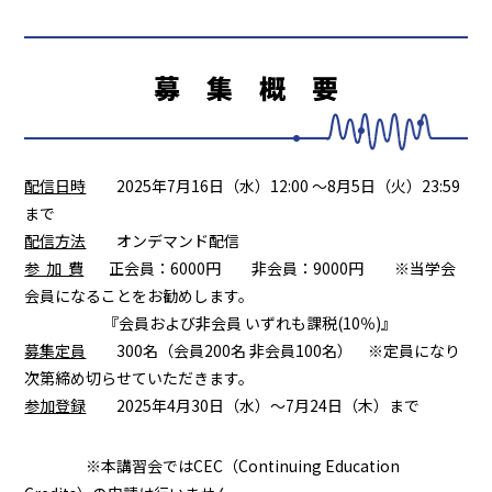
募 集 概 要
配信日時
2025年7月16日（水）12:00 ～8月5日（火）23:59
まで
配信方法
オンデマンド配信
参 加 費
正会員：
6000
円 非会員：
9000
円 ※当学会
会員になることをお勧めします。
『
会員および非会員 いずれも課税(10％)』
募集定員
30
0
名（会員200名 非会員100名）
※
定員になり
次第締め切らせていただきます。
参加登録
2025年4月30日（水）～7月24日（木）まで
※本講習会ではCEC（Continuing Education