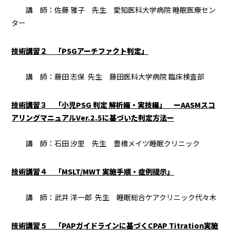
講 師：佐藤 雅子 先生 愛知医科大学病院 睡眠医療セン
ター
技術講習２ 「PSGアーチファクト判定
」
講 師：藤田 志保 先生 藤田医科大学病院 臨床検査部
技術講習３ 「小児PSG 判定 解析編・実技編
」 ーAASMスコ
アリングマニュアルVer.2.5に基づいた判定方法ー
講 師：石田 汐里 先生 豊橋メイツ睡眠クリニック
技術講習４ 「MSLT/MWT 実施手順・症例提示
」
講 師：武井 洋一郎 先生 睡眠総合ケアクリニック代々木
技術講習５ 「
PAPガイドラインに基づくCPAP Titration実施