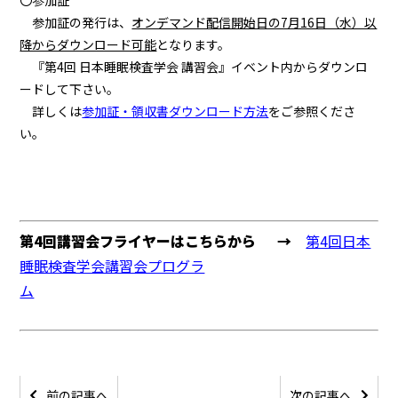
〇参加証
参加証の発行は、
オンデマンド配信開始日の7月16日（水）以
降からダウンロード可能
となります。
『第4回 日本睡眠検査学会 講習会』イベント内からダウンロ
ードして下さい。
詳しくは
参加証・領収書ダウンロード方法
をご参照くださ
い。
第4回講習会フライヤーはこちらから →
第4回日本
睡眠検査学会講習会プログラ
ム
前の記事へ
次の記事へ